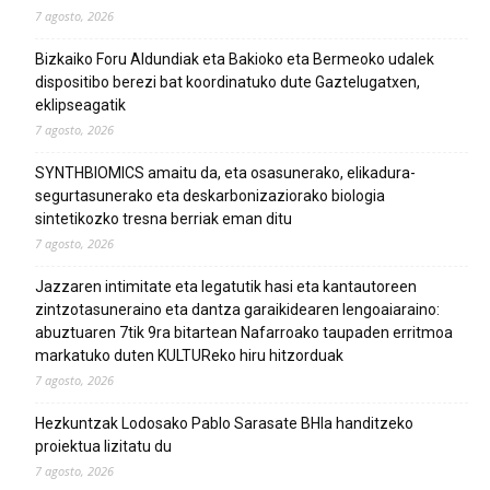
7 agosto, 2026
Bizkaiko Foru Aldundiak eta Bakioko eta Bermeoko udalek
dispositibo berezi bat koordinatuko dute Gaztelugatxen,
eklipseagatik
7 agosto, 2026
SYNTHBIOMICS amaitu da, eta osasunerako, elikadura-
segurtasunerako eta deskarbonizaziorako biologia
sintetikozko tresna berriak eman ditu
7 agosto, 2026
Jazzaren intimitate eta legatutik hasi eta kantautoreen
zintzotasuneraino eta dantza garaikidearen lengoaiaraino:
abuztuaren 7tik 9ra bitartean Nafarroako taupaden erritmoa
markatuko duten KULTUReko hiru hitzorduak
7 agosto, 2026
Hezkuntzak Lodosako Pablo Sarasate BHIa handitzeko
proiektua lizitatu du
7 agosto, 2026