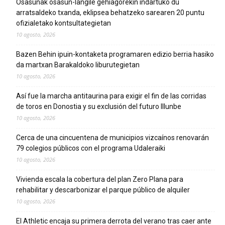
Osasunak osasun-langile gehiagorekin indartuko du
arratsaldeko txanda, eklipsea behatzeko sarearen 20 puntu
ofizialetako kontsultategietan
10 agosto, 2026
Bazen Behin ipuin-kontaketa programaren edizio berria hasiko
da martxan Barakaldoko liburutegietan
10 agosto, 2026
Así fue la marcha antitaurina para exigir el fin de las corridas
de toros en Donostia y su exclusión del futuro Illunbe
10 agosto, 2026
Cerca de una cincuentena de municipios vizcaínos renovarán
79 colegios públicos con el programa Udaleraiki
10 agosto, 2026
Vivienda escala la cobertura del plan Zero Plana para
rehabilitar y descarbonizar el parque público de alquiler
10 agosto, 2026
El Athletic encaja su primera derrota del verano tras caer ante