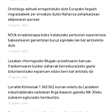
Ornitologo adituek erregistratuko dute Europako hegazti
migratzaileek zer erreakzio duten Nafarroa zeharkatzean
eklipsearen aurrean
10 agosto, 2026
NOUk erradioterapia bidez tratatutako pertsonen esperientzia
balioestearen garrantziari buruz egindako lan bat aintzatetsi
dute
10 agosto, 2026
Lesakan «Hormigoizko Mugak» proiektuaren barruan
frankismoaren bunker zaharrak berreskuratzeko gazte
boluntariotzako esparruen edizio berri bat antolatu da
10 agosto, 2026
Lurralde Kohesioak 1.360.062 euroan esleitu du Landaben
industrialderako sarbidean Arga ibaiaren gaineko NA-30eko
zubiaren egiturazko berrikuntza.
10 agosto, 2026