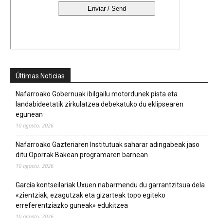
Últimas Noticias
Nafarroako Gobernuak ibilgailu motordunek pista eta
landabideetatik zirkulatzea debekatuko du eklipsearen
egunean
10 agosto, 2026
Nafarroako Gazteriaren Institutuak saharar adingabeak jaso
ditu Oporrak Bakean programaren barnean
10 agosto, 2026
García kontseilariak Uxuen nabarmendu du garrantzitsua dela
«zientziak, ezagutzak eta gizarteak topo egiteko
erreferentziazko guneak» edukitzea
10 agosto, 2026