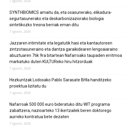
7 agosto, 2026
SYNTHBIOMICS amaitu da, eta osasunerako, elikadura-
segurtasunerako eta deskarbonizaziorako biologia
sintetikozko tresna berriak eman ditu
7 agosto, 2026
Jazzaren intimitate eta legatutik hasi eta kantautoreen
zintzotasuneraino eta dantza garaikidearen lengoaiaraino:
abuztuaren 7tik 9ra bitartean Nafarroako taupaden erritmoa
markatuko duten KULTUReko hiru hitzorduak
7 agosto, 2026
Hezkuntzak Lodosako Pablo Sarasate BHIa handitzeko
proiektua lizitatu du
7 agosto, 2026
Nafarroak 500 000 euro bideratuko ditu WIT programa
zabaltzera, nazioarteko 13 ikertzailek beren doktorego
aurreko kontratua bete dezaten
7 agosto, 2026