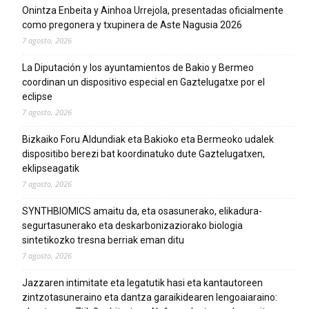
Onintza Enbeita y Ainhoa Urrejola, presentadas oficialmente
como pregonera y txupinera de Aste Nagusia 2026
7 agosto, 2026
La Diputación y los ayuntamientos de Bakio y Bermeo
coordinan un dispositivo especial en Gaztelugatxe por el
eclipse
7 agosto, 2026
Bizkaiko Foru Aldundiak eta Bakioko eta Bermeoko udalek
dispositibo berezi bat koordinatuko dute Gaztelugatxen,
eklipseagatik
7 agosto, 2026
SYNTHBIOMICS amaitu da, eta osasunerako, elikadura-
segurtasunerako eta deskarbonizaziorako biologia
sintetikozko tresna berriak eman ditu
7 agosto, 2026
Jazzaren intimitate eta legatutik hasi eta kantautoreen
zintzotasuneraino eta dantza garaikidearen lengoaiaraino: