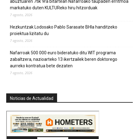
abuztuaren 7tik 9ra bitartean Nafarroako taupaden erritmoa
markatuko duten KULTUReko hiru hitzorduak
7 agosto, 2026
Hezkuntzak Lodosako Pablo Sarasate BHIa handitzeko
proiektua lizitatu du
7 agosto, 2026
Nafarroak 500 000 euro bideratuko ditu WIT programa
zabaltzera, nazioarteko 13 ikertzailek beren doktorego
aurreko kontratua bete dezaten
7 agosto, 2026
Noticias de Actualidad