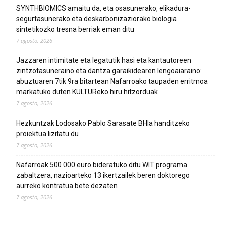
SYNTHBIOMICS amaitu da, eta osasunerako, elikadura-
segurtasunerako eta deskarbonizaziorako biologia
sintetikozko tresna berriak eman ditu
7 agosto, 2026
Jazzaren intimitate eta legatutik hasi eta kantautoreen
zintzotasuneraino eta dantza garaikidearen lengoaiaraino:
abuztuaren 7tik 9ra bitartean Nafarroako taupaden erritmoa
markatuko duten KULTUReko hiru hitzorduak
7 agosto, 2026
Hezkuntzak Lodosako Pablo Sarasate BHIa handitzeko
proiektua lizitatu du
7 agosto, 2026
Nafarroak 500 000 euro bideratuko ditu WIT programa
zabaltzera, nazioarteko 13 ikertzailek beren doktorego
aurreko kontratua bete dezaten
7 agosto, 2026