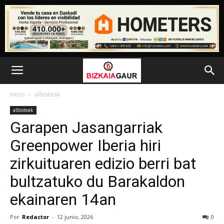
Inicio
albisteak
albisteak
Garapen Jasangarriak
Greenpower Iberia hiri
zirkuituaren edizio berri bat
bultzatuko du Barakaldon
ekainaren 14an
Por
Redactor
-
12 junio, 2026
0