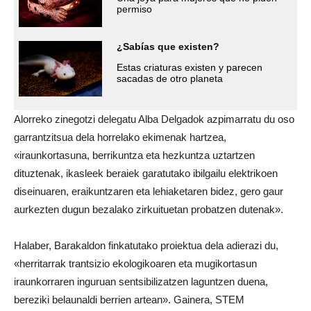
permiso
¿Sabías que existen?
Estas criaturas existen y parecen
sacadas de otro planeta
Alorreko zinegotzi delegatu Alba Delgadok azpimarratu du oso
garrantzitsua dela horrelako ekimenak hartzea,
«iraunkortasuna, berrikuntza eta hezkuntza uztartzen
dituztenak, ikasleek beraiek garatutako ibilgailu elektrikoen
diseinuaren, eraikuntzaren eta lehiaketaren bidez, gero gaur
aurkezten dugun bezalako zirkuituetan probatzen dutenak».
Halaber, Barakaldon finkatutako proiektua dela adierazi du,
«herritarrak trantsizio ekologikoaren eta mugikortasun
iraunkorraren inguruan sentsibilizatzen laguntzen duena,
bereziki belaunaldi berrien artean». Gainera, STEM