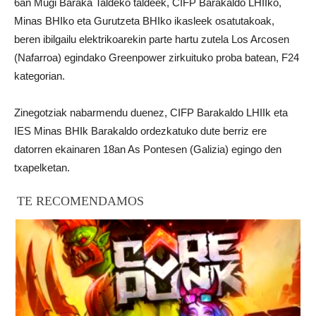
6an Mugi Baraka Taldeko taldeek, CIFP Barakaldo LHIIko,
Minas BHIko eta Gurutzeta BHIko ikasleek osatutakoak,
beren ibilgailu elektrikoarekin parte hartu zutela Los Arcosen
(Nafarroa) egindako Greenpower zirkuituko proba batean, F24
kategorian.
Zinegotziak nabarmendu duenez, CIFP Barakaldo LHIIk eta
IES Minas BHIk Barakaldo ordezkatuko dute berriz ere
datorren ekainaren 18an As Pontesen (Galizia) egingo den
txapelketan.
TE RECOMENDAMOS