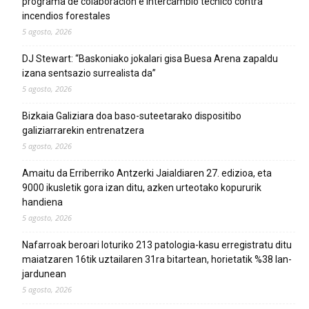
programa de colaboración e intercambio técnico contra
incendios forestales
5 agosto, 2026
DJ Stewart: “Baskoniako jokalari gisa Buesa Arena zapaldu
izana sentsazio surrealista da”
5 agosto, 2026
Bizkaia Galiziara doa baso-suteetarako dispositibo
galiziarrarekin entrenatzera
5 agosto, 2026
Amaitu da Erriberriko Antzerki Jaialdiaren 27. edizioa, eta
9000 ikusletik gora izan ditu, azken urteotako kopururik
handiena
5 agosto, 2026
Nafarroak beroari loturiko 213 patologia-kasu erregistratu ditu
maiatzaren 16tik uztailaren 31ra bitartean, horietatik %38 lan-
jardunean
5 agosto, 2026