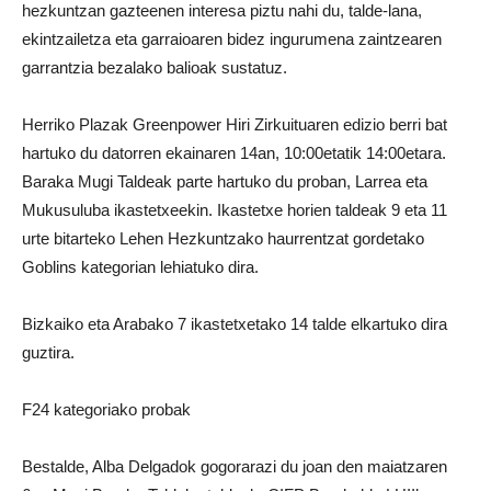
hezkuntzan gazteenen interesa piztu nahi du, talde-lana,
ekintzailetza eta garraioaren bidez ingurumena zaintzearen
garrantzia bezalako balioak sustatuz.
Herriko Plazak Greenpower Hiri Zirkuituaren edizio berri bat
hartuko du datorren ekainaren 14an, 10:00etatik 14:00etara.
Baraka Mugi Taldeak parte hartuko du proban, Larrea eta
Mukusuluba ikastetxeekin. Ikastetxe horien taldeak 9 eta 11
urte bitarteko Lehen Hezkuntzako haurrentzat gordetako
Goblins kategorian lehiatuko dira.
Bizkaiko eta Arabako 7 ikastetxetako 14 talde elkartuko dira
guztira.
F24 kategoriako probak
Bestalde, Alba Delgadok gogorarazi du joan den maiatzaren