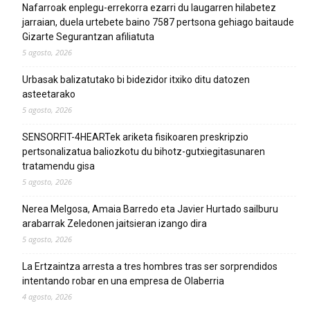
Nafarroak enplegu-errekorra ezarri du laugarren hilabetez
jarraian, duela urtebete baino 7587 pertsona gehiago baitaude
Gizarte Segurantzan afiliatuta
5 agosto, 2026
Urbasak balizatutako bi bidezidor itxiko ditu datozen
asteetarako
5 agosto, 2026
SENSORFIT-4HEARTek ariketa fisikoaren preskripzio
pertsonalizatua baliozkotu du bihotz-gutxiegitasunaren
tratamendu gisa
5 agosto, 2026
Nerea Melgosa, Amaia Barredo eta Javier Hurtado sailburu
arabarrak Zeledonen jaitsieran izango dira
5 agosto, 2026
La Ertzaintza arresta a tres hombres tras ser sorprendidos
intentando robar en una empresa de Olaberria
4 agosto, 2026