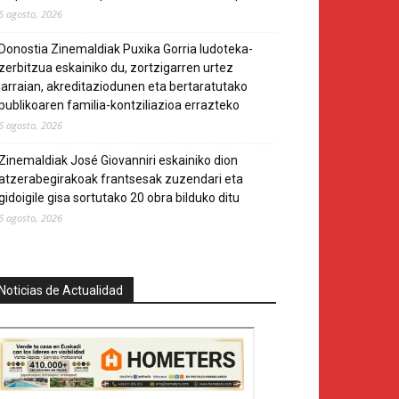
6 agosto, 2026
Donostia Zinemaldiak Puxika Gorria ludoteka-
zerbitzua eskainiko du, zortzigarren urtez
jarraian, akreditaziodunen eta bertaratutako
publikoaren familia-kontziliazioa errazteko
6 agosto, 2026
Zinemaldiak José Giovanniri eskainiko dion
atzerabegirakoak frantsesak zuzendari eta
gidoigile gisa sortutako 20 obra bilduko ditu
6 agosto, 2026
Noticias de Actualidad