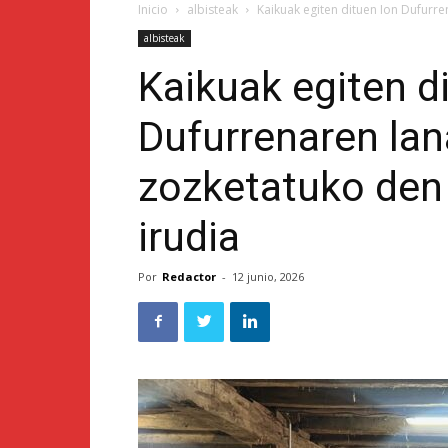
Inicio
albisteak
Kaikuak egiten dituen Ion Dufurr
albisteak
Kaikuak egiten d
Dufurrenaren lan
zozketatuko den
irudia
Por
Redactor
-
12 junio, 2026