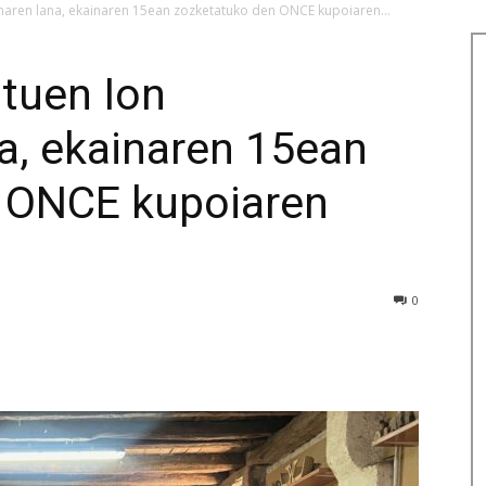
enaren lana, ekainaren 15ean zozketatuko den ONCE kupoiaren...
ituen Ion
a, ekainaren 15ean
 ONCE kupoiaren
0