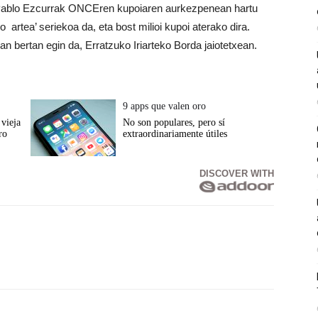
Pablo Ezcurrak ONCEren kupoiaren aurkezpenean hartu
artea’ seriekoa da, eta bost milioi kupoi aterako dira.
an bertan egin da, Erratzuko Iriarteko Borda jaiotetxean.
9 apps que valen oro
vieja
No son populares, pero sí
ro
extraordinariamente útiles
DISCOVER WITH