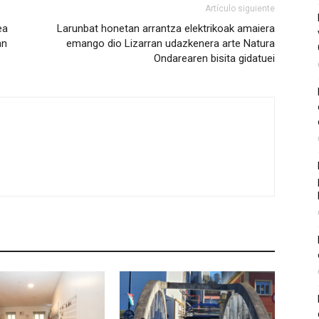
Artículo siguiente
ea
Larunbat honetan arrantza elektrikoak amaiera
an
emango dio Lizarran udazkenera arte Natura
Ondarearen bisita gidatuei