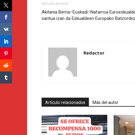
Artículo anterior
Akitania Berria–Euskadi–Nafarroa Euroeskuald
saritua izan da Eskualdeen Europako Batzorde
Redactor
Artículo relacionados
Más del autor