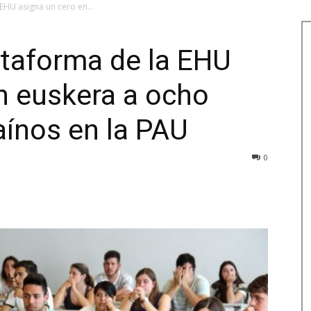
EHU asigna un cero en...
lataforma de la EHU
n euskera a ocho
aínos en la PAU
0