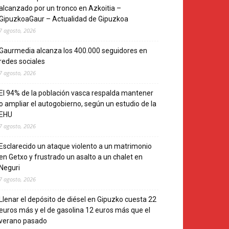
alcanzado por un tronco en Azkoitia –
GipuzkoaGaur – Actualidad de Gipuzkoa
7 agosto, 2026
Gaurmedia alcanza los 400.000 seguidores en
redes sociales
7 agosto, 2026
El 94% de la población vasca respalda mantener
o ampliar el autogobierno, según un estudio de la
EHU
7 agosto, 2026
Esclarecido un ataque violento a un matrimonio
en Getxo y frustrado un asalto a un chalet en
Neguri
7 agosto, 2026
Llenar el depósito de diésel en Gipuzko cuesta 22
euros más y el de gasolina 12 euros más que el
verano pasado