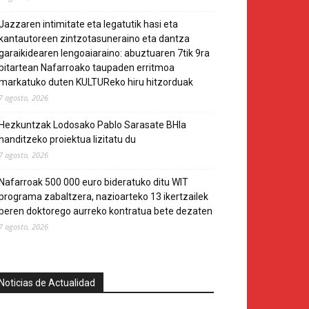
Jazzaren intimitate eta legatutik hasi eta
kantautoreen zintzotasuneraino eta dantza
garaikidearen lengoaiaraino: abuztuaren 7tik 9ra
bitartean Nafarroako taupaden erritmoa
markatuko duten KULTUReko hiru hitzorduak
7 agosto, 2026
Hezkuntzak Lodosako Pablo Sarasate BHIa
handitzeko proiektua lizitatu du
7 agosto, 2026
Nafarroak 500 000 euro bideratuko ditu WIT
programa zabaltzera, nazioarteko 13 ikertzailek
beren doktorego aurreko kontratua bete dezaten
7 agosto, 2026
Noticias de Actualidad