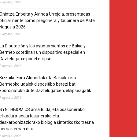
7 agosto, 2026
Onintza Enbeita y Ainhoa Urrejola, presentadas
oficialmente como pregonera y txupinera de Aste
Nagusia 2026
7 agosto, 2026
La Diputación y los ayuntamientos de Bakio y
Bermeo coordinan un dispositivo especial en
Gaztelugatxe por el eclipse
7 agosto, 2026
Bizkaiko Foru Aldundiak eta Bakioko eta
Bermeoko udalek dispositibo berezi bat
koordinatuko dute Gaztelugatxen, eklipseagatik
7 agosto, 2026
SYNTHBIOMICS amaitu da, eta osasunerako,
elikadura-segurtasunerako eta
deskarbonizaziorako biologia sintetikozko tresna
berriak eman ditu
7 agosto, 2026