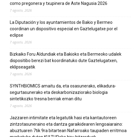
como pregonera y txupinera de Aste Nagusia 2026
7 agosto, 2026
La Diputación y los ayuntamientos de Bakio y Bermeo
coordinan un dispositivo especial en Gaztelugatxe por el
eclipse
7 agosto, 2026
Bizkaiko Foru Aldundiak eta Bakioko eta Bermeoko udalek
dispositibo berezi bat koordinatuko dute Gaztelugatxen,
eklipseagatik
7 agosto, 2026
SYNTHBIOMICS amaitu da, eta osasunerako, elikadura-
segurtasunerako eta deskarbonizaziorako biologia
sintetikozko tresna berriak eman ditu
7 agosto, 2026
Jazzaren intimitate eta legatutik hasi eta kantautoreen
zintzotasuneraino eta dantza garaikidearen lengoaiaraino:
abuztuaren 7tik 9ra bitartean Nafarroako taupaden erritmoa
markatuko duten KULTUReko hiru hitzorduak