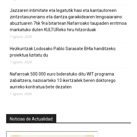
Jazzaren intimitate eta legatutik hasi eta kantautoreen
zintzotasuneraino eta dantza garaikidearen lengoaiaraino:
abuztuaren 7tik 9ra bitartean Nafarroako taupaden erritmoa
markatuko duten KULTUReko hiru hitzorduak
7 agosto, 2026
Hezkuntzak Lodosako Pablo Sarasate BHIa handitzeko
proiektua lizitatu du
7 agosto, 2026
Nafarroak 500 000 euro bideratuko ditu WIT programa
zabaltzera, nazioarteko 13 ikertzailek beren doktorego
aurreko kontratua bete dezaten
7 agosto, 2026
Noticias de Actualidad