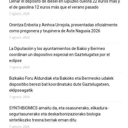
Llenar el depósito de diésel en Gipuzko cuesta 22 euros más y
el de gasolina 12 euros más que el verano pasado
7 agosto, 2026
Onintza Enbeita y Ainhoa Urrejola, presentadas oficialmente
como pregonera y txupinera de Aste Nagusia 2026
7 agosto, 2026
La Diputación y los ayuntamientos de Bakio y Bermeo
coordinan un dispositivo especial en Gaztelugatxe por el
eclipse
7 agosto, 2026
Bizkaiko Foru Aldundiak eta Bakioko eta Bermeoko udalek
dispositibo berezi bat koordinatuko dute Gaztelugatxen,
eklipseagatik
7 agosto, 2026
SYNTHBIOMICS amaitu da, eta osasunerako, elikadura-
segurtasunerako eta deskarbonizaziorako biologia
sintetikozko tresna berriak eman ditu
7 agosto, 2026