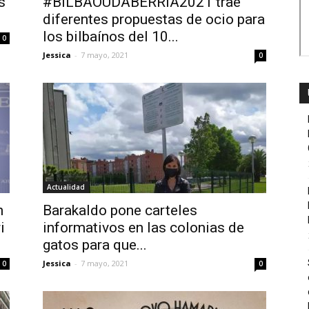
s
#BILBAOUDABERRIA2021 trae
diferentes propuestas de ocio para
los bilbaínos del 10...
0
Jessica
-
7 mayo, 2021
0
Actualidad
n
Barakaldo pone carteles
i
informativos en las colonias de
gatos para que...
Jessica
-
7 mayo, 2021
0
0