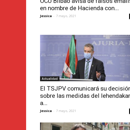
OCU Bilbao avisa de falsos email
en nombre de Hacienda con...
Jessica
-
7 mayo, 2021
Actualidad
El TSJPV comunicará su decisió
sobre las medidas del lehendakar
a...
Jessica
-
7 mayo, 2021