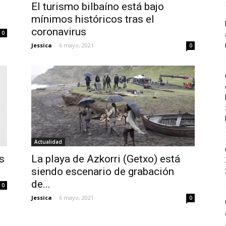
El turismo bilbaíno está bajo
mínimos históricos tras el
coronavirus
0
Jessica
-
6 mayo, 2021
0
Actualidad
s
La playa de Azkorri (Getxo) está
siendo escenario de grabación
de...
0
Jessica
-
6 mayo, 2021
0