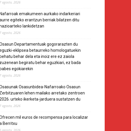
7 agosto, 2026
Nafarroak emakumeen aurkako indarkeriari
aurre egiteko erantzun berriak bilatzen ditu
nazioarteko lankidetzan
7 agosto, 2026
Osasun Departamentuak gogorarazten du
eguzki-eklipsea betaurreko homologatuekin
behatu behar dela eta inoiz ere ez zaiola
zuzenean begiratu behar eguzkiari, ez bada
babes egokiarekin
7 agosto, 2026
Osasunak Osasunbidea-Nafarroako Osasun
Zerbitzuaren lehen mailako arretako zentroen
2026. urteko ikerketa-jarduera sustatzen du
7 agosto, 2026
Ofrecen mil euros de recompensa para localizar
a Berritxu
6 agosto, 2026