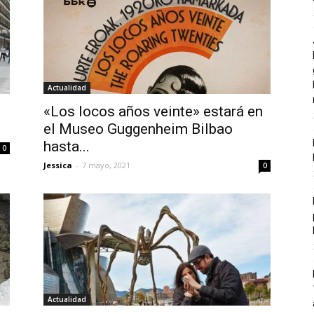
Actualidad
«Los locos años veinte» estará en
.
el Museo Guggenheim Bilbao
hasta...
0
Jessica
-
7 mayo, 2021
0
Actualidad