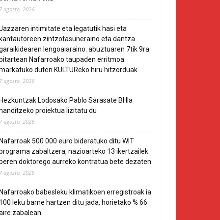
7 agosto, 2026
Jazzaren intimitate eta legatutik hasi eta
kantautoreen zintzotasuneraino eta dantza
garaikidearen lengoaiaraino: abuztuaren 7tik 9ra
bitartean Nafarroako taupaden erritmoa
markatuko duten KULTUReko hiru hitzorduak
7 agosto, 2026
Hezkuntzak Lodosako Pablo Sarasate BHIa
handitzeko proiektua lizitatu du
7 agosto, 2026
Nafarroak 500 000 euro bideratuko ditu WIT
programa zabaltzera, nazioarteko 13 ikertzailek
beren doktorego aurreko kontratua bete dezaten
7 agosto, 2026
Nafarroako babesleku klimatikoen erregistroak ia
100 leku barne hartzen ditu jada, horietako % 66
aire zabalean