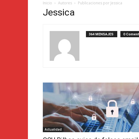
Inicio
Autores
Publicaciones por Jessica
Jessica
364 MENSAJES
0 Coment
Actualidad