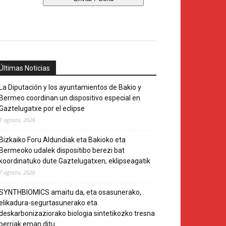
Últimas Noticias
La Diputación y los ayuntamientos de Bakio y
Bermeo coordinan un dispositivo especial en
Gaztelugatxe por el eclipse
7 agosto, 2026
Bizkaiko Foru Aldundiak eta Bakioko eta
Bermeoko udalek dispositibo berezi bat
koordinatuko dute Gaztelugatxen, eklipseagatik
7 agosto, 2026
SYNTHBIOMICS amaitu da, eta osasunerako,
elikadura-segurtasunerako eta
deskarbonizaziorako biologia sintetikozko tresna
berriak eman ditu