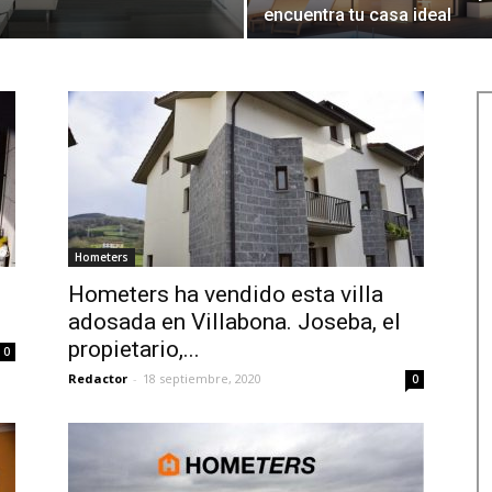
encuentra tu casa ideal
Hometers
Hometers ha vendido esta villa
adosada en Villabona. Joseba, el
propietario,...
0
Redactor
-
18 septiembre, 2020
0