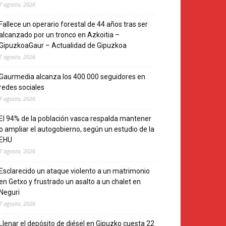
7 agosto, 2026
Fallece un operario forestal de 44 años tras ser
alcanzado por un tronco en Azkoitia –
GipuzkoaGaur – Actualidad de Gipuzkoa
7 agosto, 2026
Gaurmedia alcanza los 400.000 seguidores en
redes sociales
7 agosto, 2026
El 94% de la población vasca respalda mantener
o ampliar el autogobierno, según un estudio de la
EHU
7 agosto, 2026
Esclarecido un ataque violento a un matrimonio
en Getxo y frustrado un asalto a un chalet en
Neguri
7 agosto, 2026
Llenar el depósito de diésel en Gipuzko cuesta 22