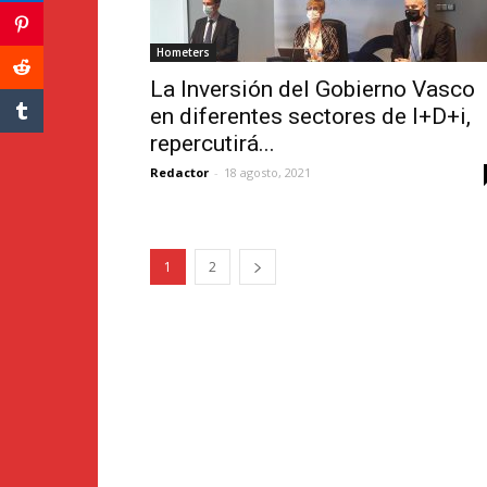
Hometers
La Inversión del Gobierno Vasco
en diferentes sectores de I+D+i,
repercutirá...
Redactor
-
18 agosto, 2021
1
2