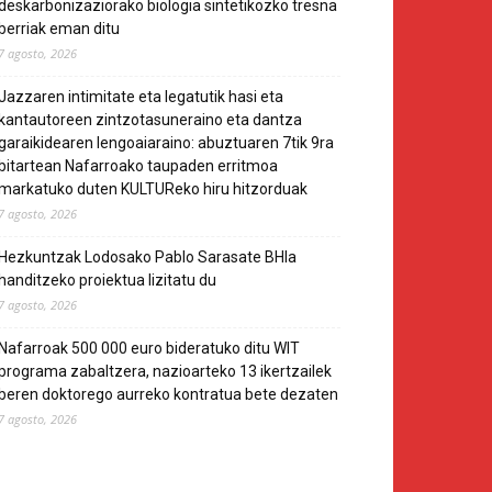
deskarbonizaziorako biologia sintetikozko tresna
berriak eman ditu
7 agosto, 2026
Jazzaren intimitate eta legatutik hasi eta
kantautoreen zintzotasuneraino eta dantza
garaikidearen lengoaiaraino: abuztuaren 7tik 9ra
bitartean Nafarroako taupaden erritmoa
markatuko duten KULTUReko hiru hitzorduak
7 agosto, 2026
Hezkuntzak Lodosako Pablo Sarasate BHIa
handitzeko proiektua lizitatu du
7 agosto, 2026
Nafarroak 500 000 euro bideratuko ditu WIT
programa zabaltzera, nazioarteko 13 ikertzailek
beren doktorego aurreko kontratua bete dezaten
7 agosto, 2026