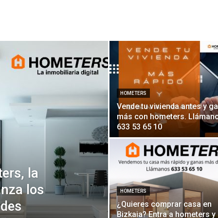
HOMETERS
Vende tu vivienda antes y g
más con hometers. Lláman
633 53 65 10
rs, la
anza los
HOMETERS
edes
¿Quieres comprar casa en
Bizkaia? Entra a hometers y