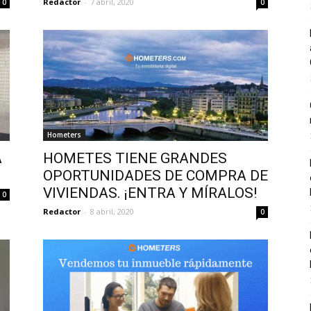
Redactor
-
7 abril, 2020
0
0
Hometers
A
HOMETES TIENE GRANDES
OPORTUNIDADES DE COMPRA DE
VIVIENDAS. ¡ENTRA Y MÍRALOS!
0
Redactor
-
8 abril, 2020
0