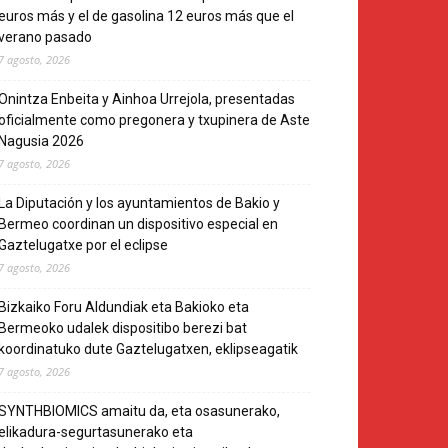
euros más y el de gasolina 12 euros más que el
verano pasado
7 agosto, 2026
Onintza Enbeita y Ainhoa Urrejola, presentadas
oficialmente como pregonera y txupinera de Aste
Nagusia 2026
7 agosto, 2026
La Diputación y los ayuntamientos de Bakio y
Bermeo coordinan un dispositivo especial en
Gaztelugatxe por el eclipse
7 agosto, 2026
Bizkaiko Foru Aldundiak eta Bakioko eta
Bermeoko udalek dispositibo berezi bat
koordinatuko dute Gaztelugatxen, eklipseagatik
7 agosto, 2026
SYNTHBIOMICS amaitu da, eta osasunerako,
elikadura-segurtasunerako eta