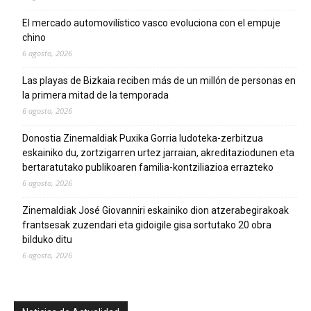
El mercado automovilístico vasco evoluciona con el empuje
chino
6 agosto, 2026
Las playas de Bizkaia reciben más de un millón de personas en
la primera mitad de la temporada
6 agosto, 2026
Donostia Zinemaldiak Puxika Gorria ludoteka-zerbitzua
eskainiko du, zortzigarren urtez jarraian, akreditaziodunen eta
bertaratutako publikoaren familia-kontziliazioa errazteko
6 agosto, 2026
Zinemaldiak José Giovanniri eskainiko dion atzerabegirakoak
frantsesak zuzendari eta gidoigile gisa sortutako 20 obra
bilduko ditu
6 agosto, 2026