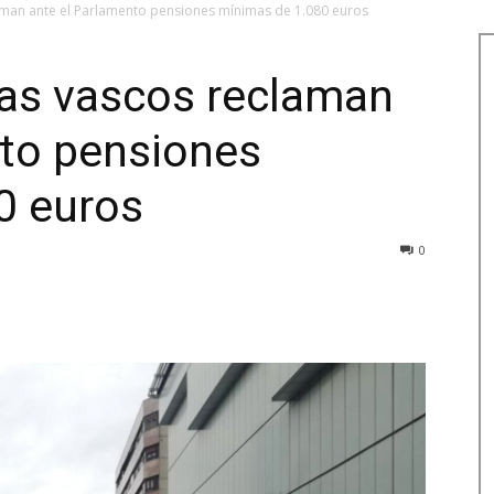
aman ante el Parlamento pensiones mínimas de 1.080 euros
tas vascos reclaman
nto pensiones
0 euros
0