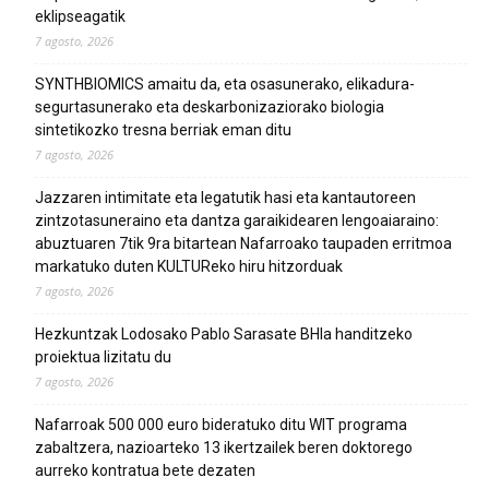
eklipseagatik
7 agosto, 2026
SYNTHBIOMICS amaitu da, eta osasunerako, elikadura-
segurtasunerako eta deskarbonizaziorako biologia
sintetikozko tresna berriak eman ditu
7 agosto, 2026
Jazzaren intimitate eta legatutik hasi eta kantautoreen
zintzotasuneraino eta dantza garaikidearen lengoaiaraino:
abuztuaren 7tik 9ra bitartean Nafarroako taupaden erritmoa
markatuko duten KULTUReko hiru hitzorduak
7 agosto, 2026
Hezkuntzak Lodosako Pablo Sarasate BHIa handitzeko
proiektua lizitatu du
7 agosto, 2026
Nafarroak 500 000 euro bideratuko ditu WIT programa
zabaltzera, nazioarteko 13 ikertzailek beren doktorego
aurreko kontratua bete dezaten