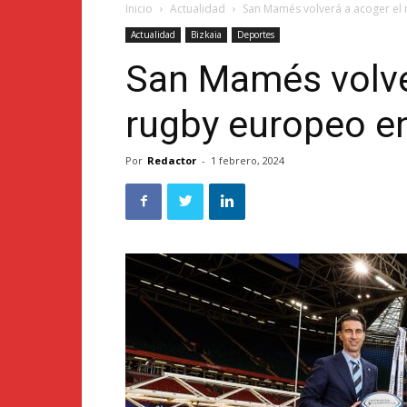
Inicio
Actualidad
San Mamés volverá a acoger el
Actualidad
Bizkaia
Deportes
San Mamés volve
rugby europeo e
Por
Redactor
-
1 febrero, 2024