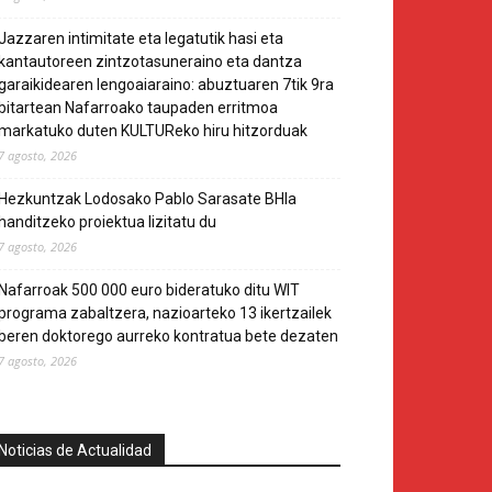
Jazzaren intimitate eta legatutik hasi eta
kantautoreen zintzotasuneraino eta dantza
garaikidearen lengoaiaraino: abuztuaren 7tik 9ra
bitartean Nafarroako taupaden erritmoa
markatuko duten KULTUReko hiru hitzorduak
7 agosto, 2026
Hezkuntzak Lodosako Pablo Sarasate BHIa
handitzeko proiektua lizitatu du
7 agosto, 2026
Nafarroak 500 000 euro bideratuko ditu WIT
programa zabaltzera, nazioarteko 13 ikertzailek
beren doktorego aurreko kontratua bete dezaten
7 agosto, 2026
Noticias de Actualidad