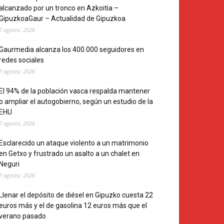
alcanzado por un tronco en Azkoitia –
GipuzkoaGaur – Actualidad de Gipuzkoa
7 agosto, 2026
Gaurmedia alcanza los 400.000 seguidores en
redes sociales
7 agosto, 2026
El 94% de la población vasca respalda mantener
o ampliar el autogobierno, según un estudio de la
EHU
7 agosto, 2026
Esclarecido un ataque violento a un matrimonio
en Getxo y frustrado un asalto a un chalet en
Neguri
7 agosto, 2026
Llenar el depósito de diésel en Gipuzko cuesta 22
euros más y el de gasolina 12 euros más que el
verano pasado