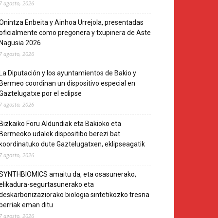
7 agosto, 2026
Onintza Enbeita y Ainhoa Urrejola, presentadas
oficialmente como pregonera y txupinera de Aste
Nagusia 2026
7 agosto, 2026
La Diputación y los ayuntamientos de Bakio y
Bermeo coordinan un dispositivo especial en
Gaztelugatxe por el eclipse
7 agosto, 2026
Bizkaiko Foru Aldundiak eta Bakioko eta
Bermeoko udalek dispositibo berezi bat
koordinatuko dute Gaztelugatxen, eklipseagatik
7 agosto, 2026
SYNTHBIOMICS amaitu da, eta osasunerako,
elikadura-segurtasunerako eta
deskarbonizaziorako biologia sintetikozko tresna
berriak eman ditu
7 agosto, 2026