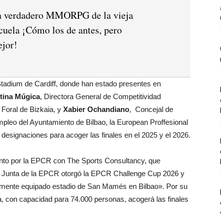
 verdadero MMORPG de la vieja
cuela ¡Cómo los de antes, pero
jor!
 Stadium de Cardiff, donde han estado presentes en
stina Múgica
, Directora General de Competitividad
n Foral de Bizkaia, y
Xabier Ochandiano
, Concejal de
leo del Ayuntamiento de Bilbao, la European Proffesional
esignaciones para acoger las finales en el 2025 y el 2026.
junto por la EPCR con The Sports Consultancy, que
la Junta de la EPCR otorgó la EPCR Challenge Cup 2026 y
mente equipado estadio de San Mamés en Bilbao». Por su
esa, con capacidad para 74.000 personas, acogerá las finales