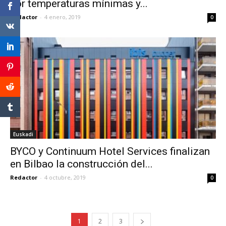
por temperaturas mínimas y...
Redactor
-
4 enero, 2019
0
Euskadi
BYCO y Continuum Hotel Services finalizan
en Bilbao la construcción del...
Redactor
-
4 octubre, 2019
0
1
2
3