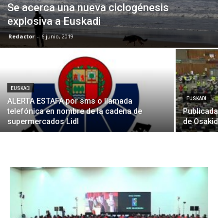
Se acerca una nueva ciclogénesis
explosiva a Euskadi
Redactor
-
6 junio, 2019
EUSKADI
EUSKADI
ALERTA ESTAFA por sms o llamada
telefónica en nombre de la cadena de
Publicada
supermercados Lidl
de Osaki