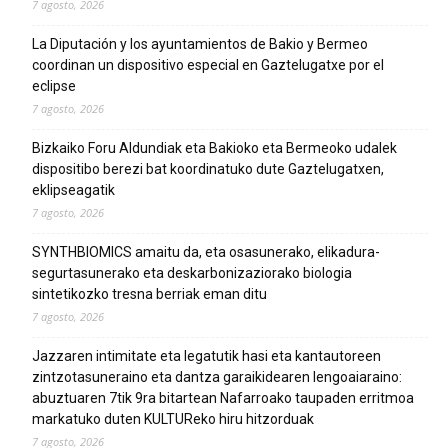
7 agosto, 2026
La Diputación y los ayuntamientos de Bakio y Bermeo
coordinan un dispositivo especial en Gaztelugatxe por el
eclipse
7 agosto, 2026
Bizkaiko Foru Aldundiak eta Bakioko eta Bermeoko udalek
dispositibo berezi bat koordinatuko dute Gaztelugatxen,
eklipseagatik
7 agosto, 2026
SYNTHBIOMICS amaitu da, eta osasunerako, elikadura-
segurtasunerako eta deskarbonizaziorako biologia
sintetikozko tresna berriak eman ditu
7 agosto, 2026
Jazzaren intimitate eta legatutik hasi eta kantautoreen
zintzotasuneraino eta dantza garaikidearen lengoaiaraino:
abuztuaren 7tik 9ra bitartean Nafarroako taupaden erritmoa
markatuko duten KULTUReko hiru hitzorduak
7 agosto, 2026