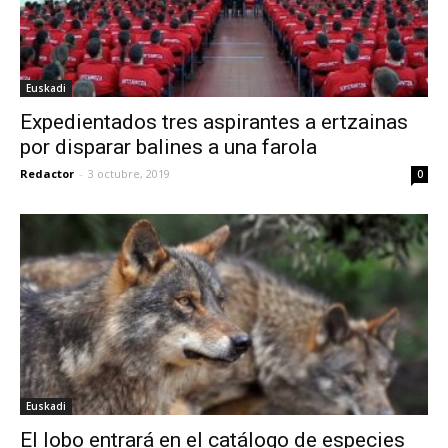
Euskadi
Expedientados tres aspirantes a ertzainas
por disparar balines a una farola
Redactor
-
3 octubre, 2019
0
Euskadi
El lobo entrará en el catálogo de especies